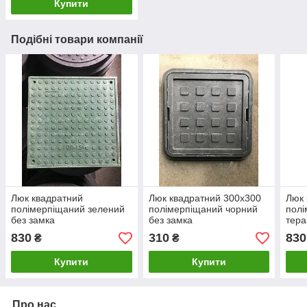
Купити
Подібні товари компанії
Люк квадратний
Люк квадратний 300х300
Люк 
полімерпіщаний зелений
полімерпіщаний чорний
пол
без замка
без замка
тера
830
310
830
₴
₴
Купити
Купити
Про нас