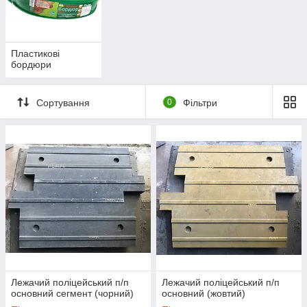
Пластикові
бордюри
Сортування
0
Фільтри
Лежачий поліцейський п/п
Лежачий поліцейський п/п
основний сегмент (чорний)
основний (жовтий)