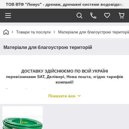
ТОВ ВТФ "Лемус" - дренаж, дренажні системи водовідведе
Товари та послуги
Матеріали для благоустрою територі
Матеріали для благоустрою територій
ДОСТАВКУ ЗДІЙСНЮЄМО ПО ВСІЙ УКРАЇНІ
перевізниками SAT, Делівері, Нова пошта, згідно тарифів
компанії!
Благоустрій території проводиться з використанням
спеціальних матеріалів спрямованого призначення.
Показати все
Зміцнюють грунт та захищають від згубного впливу ерозії
георешітка і геотекстиль, пристовбурних і газонна решітки
бережуть кореневу систему рослин і розподіляють механічне
навантаження,
пластикові бордюри
і люки допомагають
облаштувати сади, парки та вулиці міста