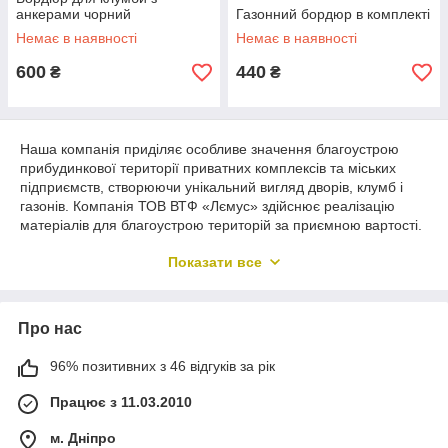
анкерами чорний
Газонний бордюр в комплекті
Немає в наявності
Немає в наявності
600
440
₴
₴
Наша компанія приділяє особливе значення благоустрою
прибудинкової території приватних комплексів та міських
підприємств, створюючи унікальний вигляд дворів, клумб і
газонів. Компанія ТОВ ВТФ «Лємус» здійснює реалізацію
матеріалів для благоустрою територій за приємною вартості.
В онлайн-каталозі можна придбати пластикові бордюри
Показати все
різних кольорів, які виступають огорожею у вигляді стрічки
для клумб, газону в міському саду або дачній ділянці.
Про нас
Особливості благоустрою
прибудинкової території
96% позитивних з 46 відгуків за рік
Працює з 11.03.2010
м. Дніпро
Одним з головних елементів благоустрою прибудинкової