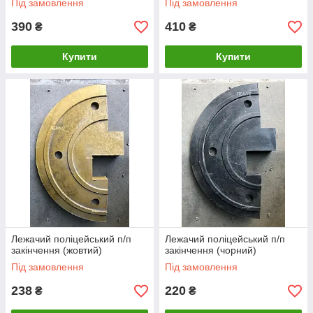
Під замовлення
Під замовлення
390
410
₴
₴
Купити
Купити
Лежачий поліцейський п/п
Лежачий поліцейський п/п
закінчення (жовтий)
закінчення (чорний)
Під замовлення
Під замовлення
238
220
₴
₴