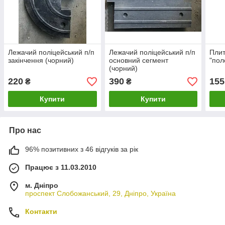
Лежачий поліцейський п/п
Лежачий поліцейський п/п
Плит
закінчення (чорний)
основний сегмент
"пол
(чорний)
220
390
155
₴
₴
Купити
Купити
Про нас
96% позитивних з 46 відгуків за рік
Працює з 11.03.2010
м. Дніпро
проспект Слобожанський, 29, Дніпро, Україна
Контакти