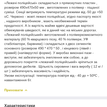
«Лежачі поліцейські» складаються з прямокутних пластин ,
розміром 490х470х50 мм , виготовлених з полімер - піщаної
суміші. Секції витримують температурні режими від -50 до +50
оС. Червоно - жовті лежачі поліцейські, згідно паспорту якості
, наданого виробником , мають необмежений термін
придатності. А їх вартість майже вдвічі дешевше вартості
обмежувачів швидкості, які в даний час на міських дорогах.
«Лежачий поліцейський» виготовлений з полімеркомкозитного
матеріалу (60 % кварцового піску, 40 % полімери, УФ
стабілізатори, барвники) і складається з двох сегментів:
основного (розміром 490 * 470 * 50 , і кінцевого (лівий і
правий) (напівкруглої форми). У виробах виконані пази -
виступи, які забезпечують зчеплення між собою, а до
дорожнього покриття «лежачий поліцейський» кріпиться за
допомогою дюбелів . Щільність сировини і вага виробу ( 12 кг /
шт ) забезпечують масивність і надійність.
Умови експлуатації: температура повітря від - 40 до + 50ºС ,
навантаження 6т.
Приховати
Характеристики