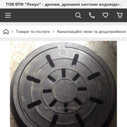
ТОВ ВТФ "Лемус" - дренаж, дренажні системи водовідведе
Товари та послуги
Каналізаційні люки та дощоприймачі