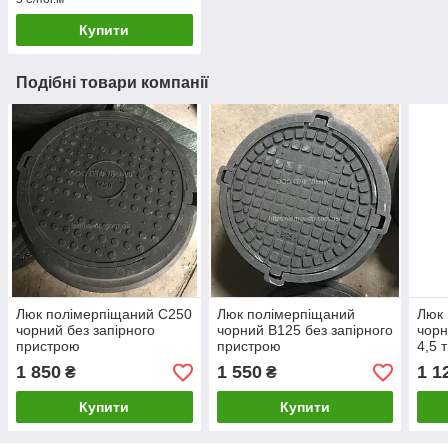
Купити
Подібні товари компанії
Люк полімерпіщаний С250
Люк полімерпіщаний
Люк 
чорний без запірного
чорний В125 без запірного
чорн
пристрою
пристрою
4,5 
при
1 850
1 550
1 1
₴
₴
Купити
Купити