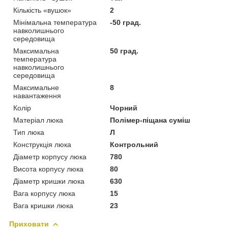
Кількість «вушок»
2
Мінімальна температура
-50 град.
навколишнього
середовища
Максимальна
50 град.
температура
навколишнього
середовища
Максимальне
8
навантаження
Колір
Чорний
Матеріал люка
Полімер-піщана суміш
Тип люка
Л
Конструкція люка
Контрольний
Діаметр корпусу люка
780
Висота корпусу люка
80
Діаметр кришки люка
630
Вага корпусу люка
15
Вага кришки люка
23
Приховати