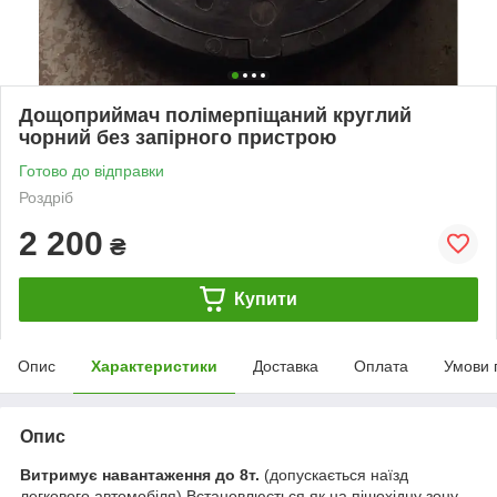
Дощоприймач полімерпіщаний круглий
чорний без запірного пристрою
Готово до відправки
Роздріб
2 200
₴
Купити
Опис
Характеристики
Доставка
Оплата
Умови 
Опис
Витримує навантаження до 8т.
(допускається наїзд
легкового автомобіля) Встановлюється як на пішохідну зону