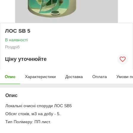
ЛОС ЅВ 5
В наявності
Роздріб
Ціну уточнюйте
Опис
Характеристики
Доставка
Оплата
Умови п
Опис
Локальні очисні споруди ЛОС ЅВ5
Обсяг стоків, м3 на добу - 5.
Тип Полімеру: ПП лист.