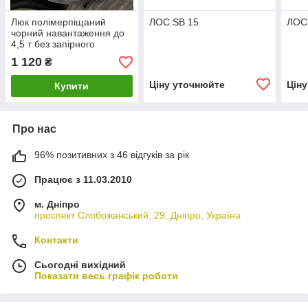
Люк полімерпіщаний
ЛОС ЅВ 15
ЛОС
чорний навантаження до
4,5 т без запірного
пристрою
1 120
₴
Ціну уточнюйте
Цін
Купити
Про нас
96% позитивних з 46 відгуків за рік
Працює з 11.03.2010
м. Дніпро
проспект Слобожанський, 29, Дніпро, Україна
Контакти
Сьогодні вихідний
Показати весь графік роботи