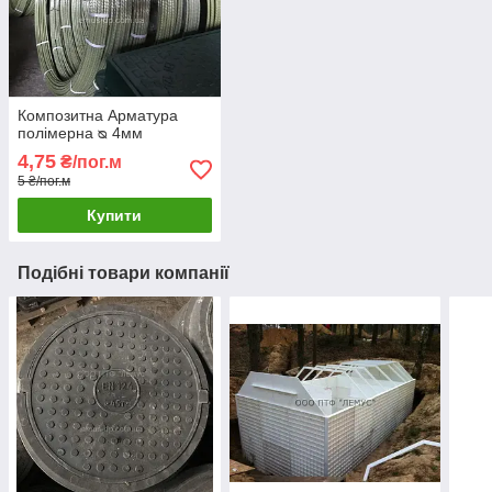
Композитна Арматура
полімерна ᴓ 4мм
4,75
₴/пог.м
5 ₴/пог.м
Купити
Подібні товари компанії