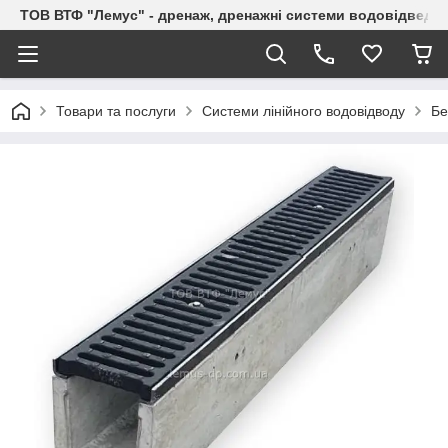
ТОВ ВТФ "Лемус" - дренаж, дренажні системи водовідведе
Товари та послуги
Системи лінійного водовідводу
Бе