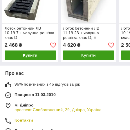
Лоток бетонний ЛВ
Лоток бетонний ЛВ
Лото
10.19.7 + чавунна решітка
11.19.23 + чавунна
10.1
клас D
решітка клас D, E
клас
2 468
4 620
2 5
₴
₴
Купити
Купити
Про нас
96% позитивних з 46 відгуків за рік
Працює з 11.03.2010
м. Дніпро
проспект Слобожанський, 29, Дніпро, Україна
Контакти