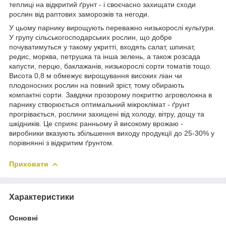
теплиці на відкритий ґрунт - і своєчасно захищати сходи
рослин від раптових заморозків та негоди.
У цьому парнику вирощують переважно низькорослі культури.
У групу сільськогосподарських рослин, що добре
почуватимуться у такому укритті, входять салат, шпинат,
редис, морква, петрушка та інша зелень, а також розсада
капусти, перцю, баклажанів, низькорослі сорти томатів тощо.
Висота 0,8 м обмежує вирощування високих ліан чи
плодоносних рослин на повний зріст, тому обирають
компактні сорти. Завдяки прозорому покриттю агроволокна в
парнику створюється оптимальний мікроклімат - ґрунт
прогрівається, рослини захищені від холоду, вітру, дощу та
шкідників. Це сприяє ранньому й високому врожаю -
виробники вказують збільшення виходу продукції до 25-30% у
порівнянні з відкритим ґрунтом.
Приховати
Характеристики
Основні