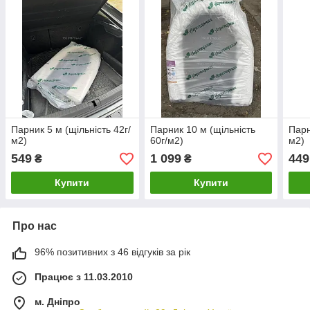
Парник 5 м (щільність 42г/
Парник 10 м (щільність
Парн
м2)
60г/м2)
м2)
549
1 099
449
₴
₴
Купити
Купити
Про нас
96% позитивних з 46 відгуків за рік
Працює з 11.03.2010
м. Дніпро