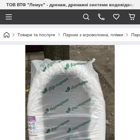
ТОВ ВТФ "Лемус" - дренаж, дренажні системи водовідведе
Товари та послуги
Парник з агроволокна, плівки
Парн