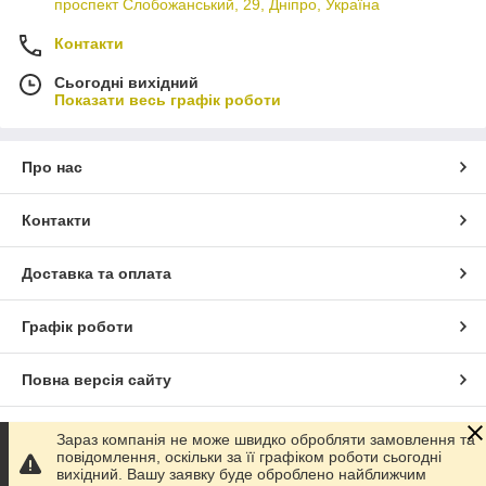
проспект Слобожанський, 29, Дніпро, Україна
Контакти
Сьогодні вихідний
Показати весь графік роботи
Про нас
Контакти
Доставка та оплата
Графік роботи
Повна версія сайту
Сайт створено на маркетплейсі
Prom.ua
Зараз компанія не може швидко обробляти замовлення та
повідомлення, оскільки за її графіком роботи сьогодні
вихідний. Вашу заявку буде оброблено найближчим