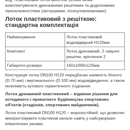
комплектуватися дренажними решітками та додатковими
приналежностями (заглушками, піскоуловлювачами).
Лоток пластиковий з решіткою:
стандартна комплектація
Найменування
Лоток пластиковий
водовідвідний Н120мм
Комплект
Лоток дренажний, 2 чавунні
решітки, кріплення 2
Габаритні розміри:
160х1000х120мм
Конструкція лотка DN100 H120 передбачає наявність бічного
(D 70 мм) і вертикального (D 100 мм) водовідведення, а також
можливість кутового герметичного з'єднання.
Лоток дренажний пластиковий – відмінне рішення для
котеджного і приватного будівництва спортивних
об'єктів (стадіонів, спортивних майданчиків).
Лоток пластиковий DN100 H120 – морозостійкий, що дозволяє
використовувати пластикові канали навіть у найсуворіших
кліматичних умовах.