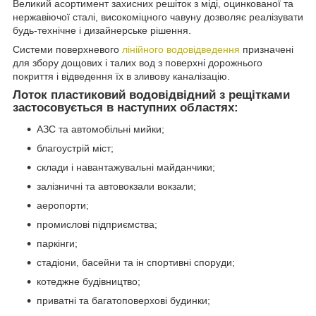
Великий асортимент захисних решіток з міді, оцинкованої та
нержавіючої сталі, високоміцного чавуну дозволяє реалізувати
будь-технічне і дизайнерське рішення.
Системи поверхневого
лінійного водовідведення
призначені
для збору дощових і талих вод з поверхні дорожнього
покриття і відведення їх в зливову каналізацію.
Лоток пластиковий водовідвідний з рещітками
застосовується в наступних областях:
АЗС та автомобільні мийки;
благоустрій міст;
склади і навантажувальні майданчики;
залізничні та автовокзали вокзали;
аеропорти;
промислові підприємства;
паркінги;
стадіони, басейни та ін спортивні споруди;
котеджне будівництво;
приватні та багатоповерхові будинки;