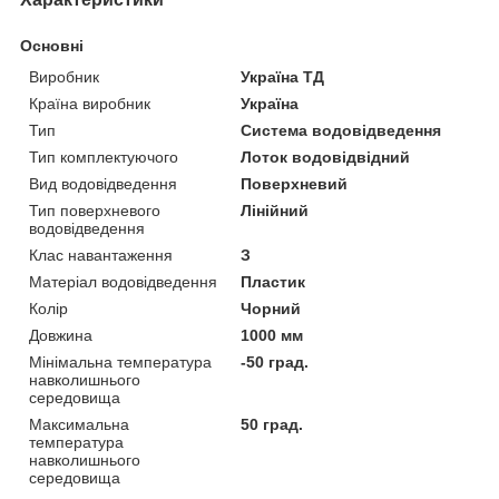
Основні
Виробник
Україна ТД
Країна виробник
Україна
Тип
Система водовідведення
Тип комплектуючого
Лоток водовідвідний
Вид водовідведення
Поверхневий
Тип поверхневого
Лінійний
водовідведення
Клас навантаження
З
Матеріал водовідведення
Пластик
Колір
Чорний
Довжина
1000 мм
Мінімальна температура
-50 град.
навколишнього
середовища
Максимальна
50 град.
температура
навколишнього
середовища