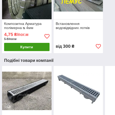
Композитна Арматура
Встановлення
полімерна ᴓ 4мм
водовідвідних лотків
4,75
₴/пог.м
5 ₴/пог.м
300
від
₴
Купити
Подібні товари компанії