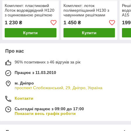
Комплект: пластиковий
Комплект: лоток
Реші
Лоток водовідвідний H120
полімерпіщаний Н130 з
вод
з оцинкованою решіткою
чавунними решітками
А15
1 230
1 450
199
₴
₴
Купити
Купити
Про нас
96% позитивних з 46 відгуків за рік
Працює з 11.03.2010
м. Дніпро
проспект Слобожанський, 29, Дніпро, Україна
Контакти
Сьогодні працює з 09:00 до 17:00
Показати весь графік роботи