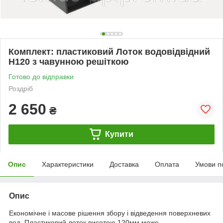
Комплект: пластиковий Лоток водовідвідний
H120 з чавунною решіткою
Готово до відправки
Роздріб
2 650
₴
Купити
Опис
Характеристики
Доставка
Оплата
Умови п
Опис
Економічне і масове рішення збору і відведення поверхневих
вод. Пластиковий лоток висотою 120мм може