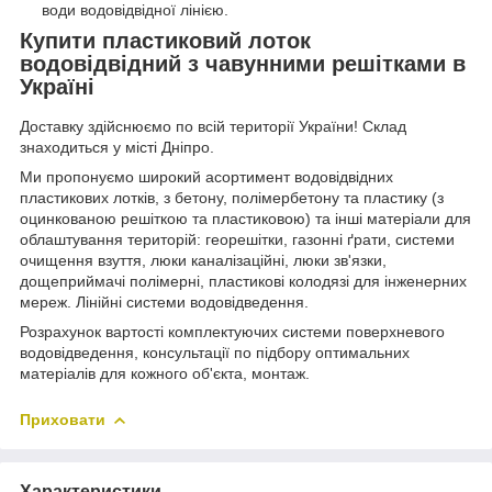
води водовідвідної лінією.
Купити пластиковий лоток
водовідвідний з чавунними решітками в
Україні
Доставку здійснюємо по всій території України! Склад
знаходиться у місті Дніпро.
Ми пропонуємо широкий асортимент водовідвідних
пластикових лотків, з бетону, полімербетону та пластику (з
оцинкованою решіткою та пластиковою) та інші матеріали для
облаштування територій: георешітки, газонні ґрати, системи
очищення взуття, люки каналізаційні, люки зв'язки,
дощеприймачі полімерні, пластикові колодязі для інженерних
мереж. Лінійні системи водовідведення.
Розрахунок вартості комплектуючих системи поверхневого
водовідведення, консультації по підбору оптимальних
матеріалів для кожного об'єкта, монтаж.
Приховати
Характеристики