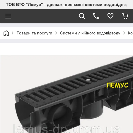
ТОВ ВТФ "Лемус" - дренаж, дренажні системи водовідведе
Товари та послуги
Системи лінійного водовідводу
Ко