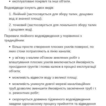
експлуатовані покрівлі та інші об'єкти.
Водовідводи існують двох видів:
Лінійний (застосовується для збору талих, дощових
вод зі значної площі);
точковий (застосовується для локального збору талих
і дощових вод).
Переваги лінійного водовідведення у порівнянні з
традиційним:
Більш просте створення плоских ухилів поверхні, по
яких стоки потрапляють в лінію каналів;
у зв'язку з малим об'ємом земляних робіт з
влаштування плоских ухилів виключається ймовірність
просідання грунтів і поява калюж в процесі експлуатації
об'єкта;
можливість відвести воду з великої площі;
можливість уникнути довгої мережі каналізаційних
труб дозволяє зменшити ймовірність засмічення труб і т.
о. ремонтних робіт;
скорочується довжина підземного водовідведення
завдяки одночасному процесу прийняття та відведення