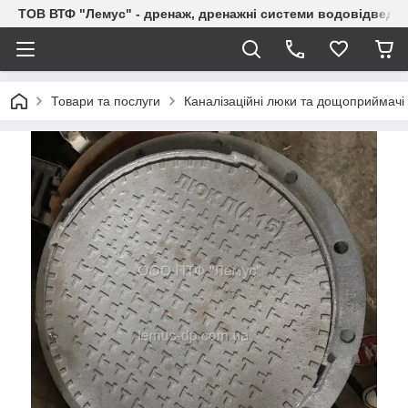
ТОВ ВТФ "Лемус" - дренаж, дренажні системи водовідведе
Товари та послуги
Каналізаційні люки та дощоприймачі