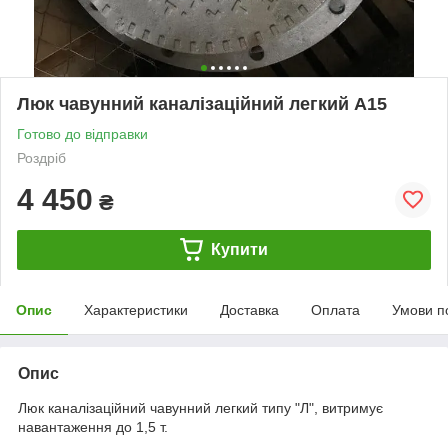
Люк чавунний каналізаційний легкий А15
Готово до відправки
Роздріб
4 450
₴
Купити
Опис
Характеристики
Доставка
Оплата
Умови п
Опис
Люк каналізаційний чавунний легкий типу "Л", витримує
навантаження до 1,5 т.