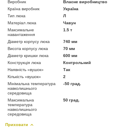
Виробник
Власне виробництво
Країна виробник
Україна
Тип люка
Л
Матеріал люка
Чавун
Максимальне
1.5 т
навантаження
Діаметр корпусу люка
740 мм
Висота корпусу люка
70 мм
Діаметр кришки люка
600 мм
Конструкція люка
Контрольний
Наявність «вушок»
Так
Кількість «вушок»
2
Мінімальна температура
-50 град.
навколишнього
середовища
Максимальна
50 град.
температура
навколишнього
середовища
Приховати