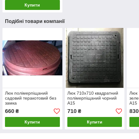
Купити
Подібні товари компанії
Люк полімерпіщаний
Люк 710х710 квадратний
Люк 
садовий теракотовий без
полімерпіщаний чорний
зеле
замка
А15
А15
660
710
830
₴
₴
Купити
Купити