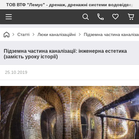
ТОВ ВТФ "Лемус" - дренаж, дренажні системи водовідведе
Статті
Люки каналізаційні
Підземна частина каналізаці
Підземна частина каналізації: інженерна естетика
(замість уроку історії)
25.10.2019